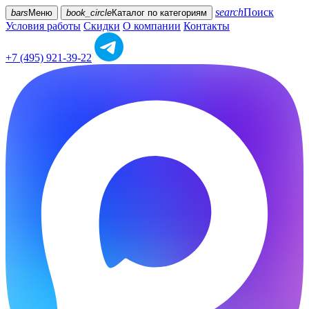
search
Поиск
bars
Меню
book_circle
Каталог
по категориям
Условия работы
Скидки
О компании
Контакты
+7 (495) 921-39-22