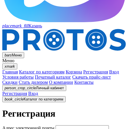
placemark_fill
Казань
bars
Меню
Меню
xmark
Главная
Каталог по категориям
Корзина
Регистрация
Вход
Условия работы
Печатный каталог
Скачать прайс-лист
Скидки
Стать дилером
О компании
Контакты
person_crop_circle
Личный кабинет
Регистрация
Вход
book_circle
Каталог
по категориям
Регистрация
Адрес электронной почты