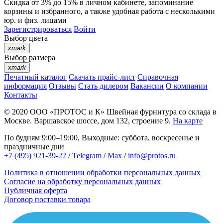
Скидка от 3% до 15%
в личном кабинете, запоминание
корзины
и
избранного
, а также удобная работа с несколькими
юр. и физ. лицами
Зарегистрироваться
Войти
Выбор цвета
xmark
Выбор размера
xmark
Печатный каталог
Скачать прайс-лист
Справочная
информация
Отзывы
Стать дилером
Вакансии
О компании
Контакты
© 2020
ООО «ПРОТОС и К»
Швейная фурнитура со склада в
Москве.
Варшавское шоссе, дом 132, строение 9.
На карте
По будням 9:00–19:00, Выходные: суббота, воскресенье и
праздничные дни
+7 (495) 921-39-22
/
Telegram
/
Max
/
info@protos.ru
Политика в отношении обработки персональных данных
Согласие на обработку персональных данных
Публичная оферта
Договор поставки товара