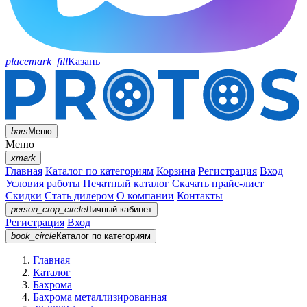
placemark_fill
Казань
bars
Меню
Меню
xmark
Главная
Каталог по категориям
Корзина
Регистрация
Вход
Условия работы
Печатный каталог
Скачать прайс-лист
Скидки
Стать дилером
О компании
Контакты
person_crop_circle
Личный кабинет
Регистрация
Вход
book_circle
Каталог
по категориям
Главная
Каталог
Бахрома
Бахрома металлизированная