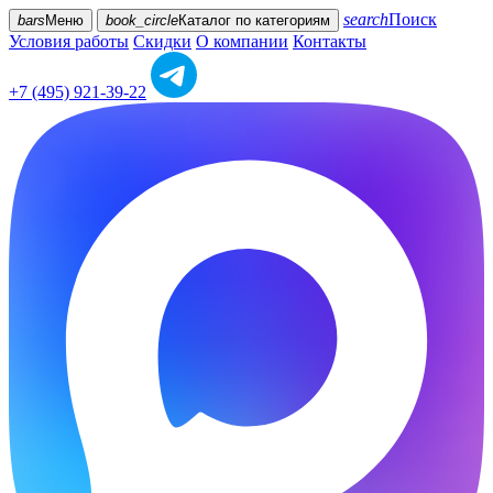
search
Поиск
bars
Меню
book_circle
Каталог
по категориям
Условия работы
Скидки
О компании
Контакты
+7 (495) 921-39-22