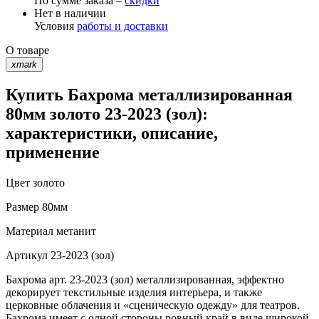
По сумме заказа –
скидки
Нет в наличии
Условия
работы и доставки
О товаре
xmark
Купить Бахрома металлизированная
80мм золото 23-2023 (зол):
характеристики, описание,
применение
Цвет
золото
Размер
80мм
Материал
метанит
Артикул
23-2023 (зол)
Бахрома арт. 23-2023 (зол) металлизированная, эффектно
декорирует текстильные изделия интерьера, и также
церковные облачения и «сценическую одежду» для театров.
Бахрома имеет с одной стороны ровный край в виде широкой