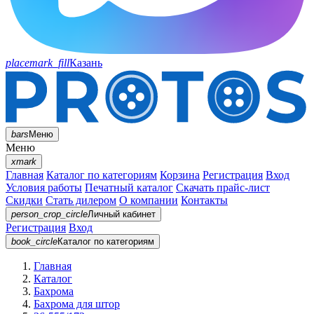
placemark_fill
Казань
bars
Меню
Меню
xmark
Главная
Каталог по категориям
Корзина
Регистрация
Вход
Условия работы
Печатный каталог
Скачать прайс-лист
Скидки
Стать дилером
О компании
Контакты
person_crop_circle
Личный кабинет
Регистрация
Вход
book_circle
Каталог
по категориям
Главная
Каталог
Бахрома
Бахрома для штор