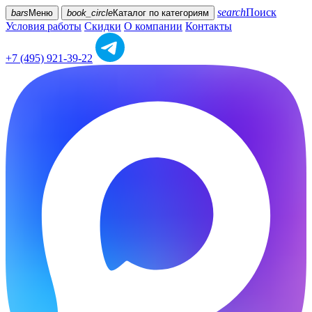
search
Поиск
bars
Меню
book_circle
Каталог
по категориям
Условия работы
Скидки
О компании
Контакты
+7 (495) 921-39-22