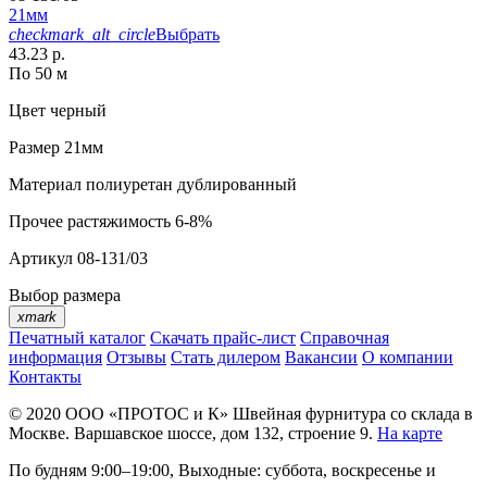
21мм
checkmark_alt_circle
Выбрать
43.23 р.
По 50 м
Цвет
черный
Размер
21мм
Материал
полиуретан дублированный
Прочее
растяжимость 6-8%
Артикул
08-131/03
Выбор размера
xmark
Печатный каталог
Скачать прайс-лист
Справочная
информация
Отзывы
Стать дилером
Вакансии
О компании
Контакты
© 2020
ООО «ПРОТОС и К»
Швейная фурнитура со склада в
Москве.
Варшавское шоссе, дом 132, строение 9.
На карте
По будням 9:00–19:00, Выходные: суббота, воскресенье и