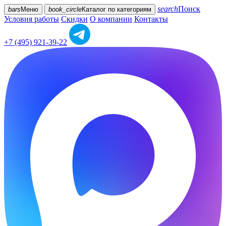
search
Поиск
bars
Меню
book_circle
Каталог
по категориям
Условия работы
Скидки
О компании
Контакты
+7 (495) 921-39-22