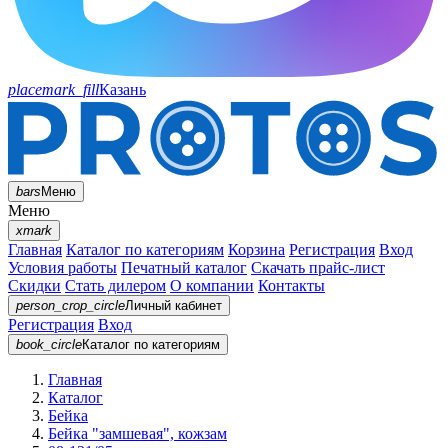
placemark_fill
Казань
bars
Меню
Меню
xmark
Главная
Каталог по категориям
Корзина
Регистрация
Вход
Условия работы
Печатный каталог
Скачать прайс-лист
Скидки
Стать дилером
О компании
Контакты
person_crop_circle
Личный кабинет
Регистрация
Вход
book_circle
Каталог
по категориям
Главная
Каталог
Бейка
Бейка "замшевая", кожзам