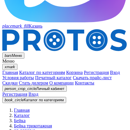
placemark_fill
Казань
bars
Меню
Меню
xmark
Главная
Каталог по категориям
Корзина
Регистрация
Вход
Условия работы
Печатный каталог
Скачать прайс-лист
Скидки
Стать дилером
О компании
Контакты
person_crop_circle
Личный кабинет
Регистрация
Вход
book_circle
Каталог
по категориям
Главная
Каталог
Бейка
Бейка трикотажная