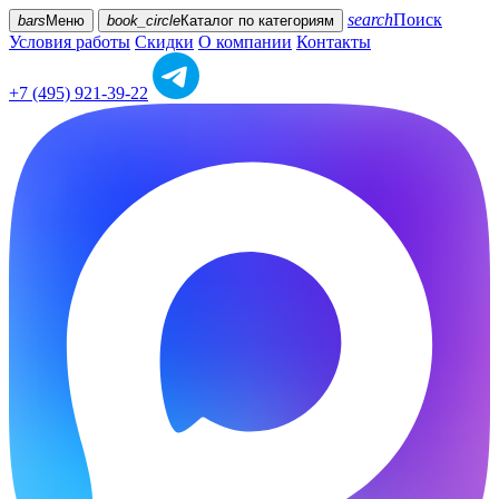
search
Поиск
bars
Меню
book_circle
Каталог
по категориям
Условия работы
Скидки
О компании
Контакты
+7 (495) 921-39-22