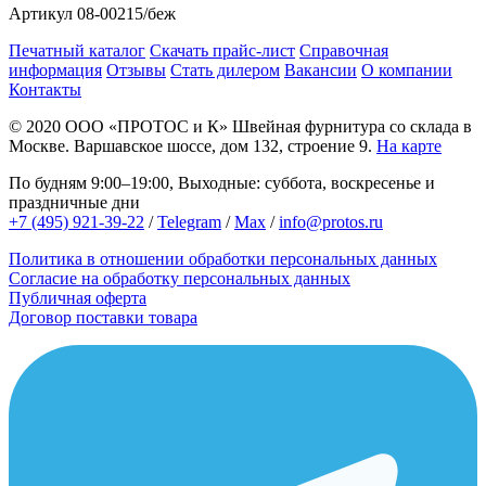
Артикул
08-00215/беж
Печатный каталог
Скачать прайс-лист
Справочная
информация
Отзывы
Стать дилером
Вакансии
О компании
Контакты
© 2020
ООО «ПРОТОС и К»
Швейная фурнитура со склада в
Москве.
Варшавское шоссе, дом 132, строение 9.
На карте
По будням 9:00–19:00, Выходные: суббота, воскресенье и
праздничные дни
+7 (495) 921-39-22
/
Telegram
/
Max
/
info@protos.ru
Политика в отношении обработки персональных данных
Согласие на обработку персональных данных
Публичная оферта
Договор поставки товара