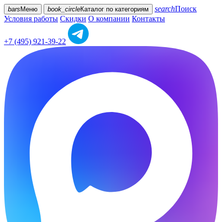
search
Поиск
bars
Меню
book_circle
Каталог
по категориям
Условия работы
Скидки
О компании
Контакты
+7 (495) 921-39-22