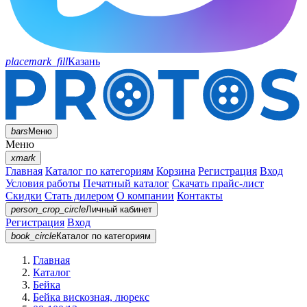
placemark_fill
Казань
bars
Меню
Меню
xmark
Главная
Каталог по категориям
Корзина
Регистрация
Вход
Условия работы
Печатный каталог
Скачать прайс-лист
Скидки
Стать дилером
О компании
Контакты
person_crop_circle
Личный кабинет
Регистрация
Вход
book_circle
Каталог
по категориям
Главная
Каталог
Бейка
Бейка вискозная, люрекс