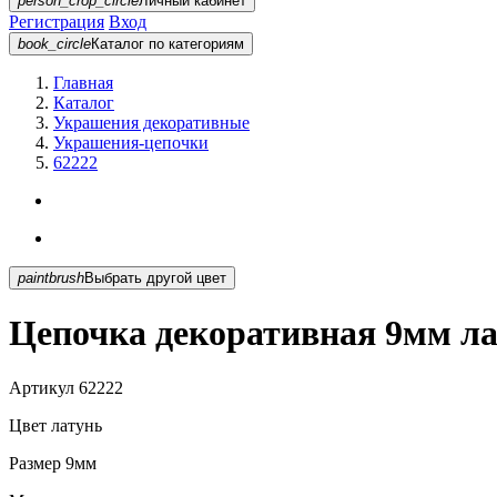
person_crop_circle
Личный кабинет
Регистрация
Вход
book_circle
Каталог
по категориям
Главная
Каталог
Украшения декоративные
Украшения-цепочки
62222
paintbrush
Выбрать другой цвет
Цепочка декоративная 9мм ла
Артикул
62222
Цвет
латунь
Размер
9мм