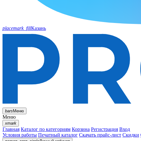
placemark_fill
Казань
bars
Меню
Меню
xmark
Главная
Каталог по категориям
Корзина
Регистрация
Вход
Условия работы
Печатный каталог
Скачать прайс-лист
Скидки