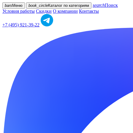
search
Поиск
bars
Меню
book_circle
Каталог
по категориям
Условия работы
Скидки
О компании
Контакты
+7 (495) 921-39-22