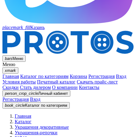
placemark_fill
Казань
bars
Меню
Меню
xmark
Главная
Каталог по категориям
Корзина
Регистрация
Вход
Условия работы
Печатный каталог
Скачать прайс-лист
Скидки
Стать дилером
О компании
Контакты
person_crop_circle
Личный кабинет
Регистрация
Вход
book_circle
Каталог
по категориям
Главная
Каталог
Украшения декоративные
Украшения-цепочки