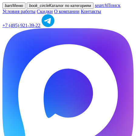
search
Поиск
bars
Меню
book_circle
Каталог
по категориям
Условия работы
Скидки
О компании
Контакты
+7 (495) 921-39-22