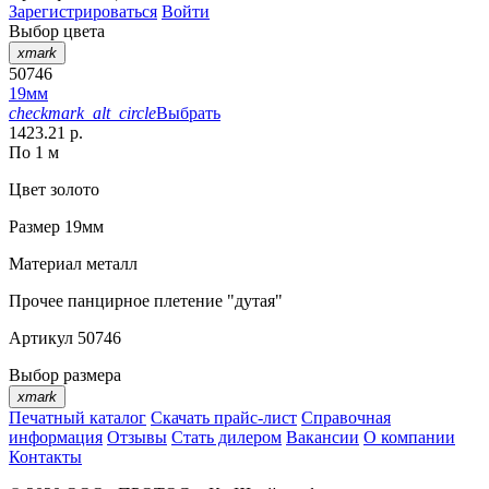
Зарегистрироваться
Войти
Выбор цвета
xmark
50746
19мм
checkmark_alt_circle
Выбрать
1423.21 р.
По 1 м
Цвет
золото
Размер
19мм
Материал
металл
Прочее
панцирное плетение "дутая"
Артикул
50746
Выбор размера
xmark
Печатный каталог
Скачать прайс-лист
Справочная
информация
Отзывы
Стать дилером
Вакансии
О компании
Контакты