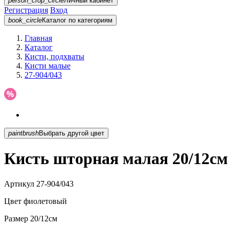
person_crop_circle
Личный кабинет
Регистрация
Вход
book_circle
Каталог
по категориям
Главная
Каталог
Кисти, подхваты
Кисти малые
27-904/043
paintbrush
Выбрать другой цвет
Кисть шторная малая 20/12см
Артикул
27-904/043
Цвет
фиолетовый
Размер
20/12см