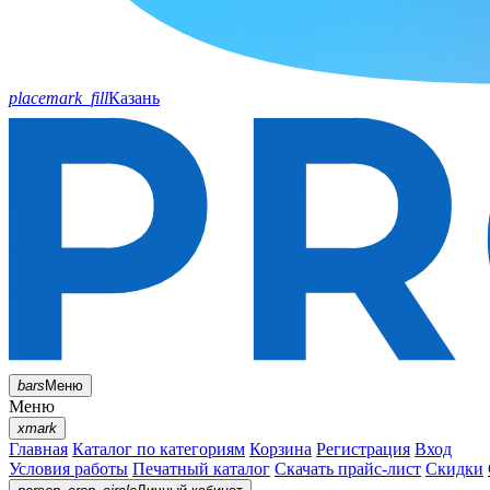
placemark_fill
Казань
bars
Меню
Меню
xmark
Главная
Каталог по категориям
Корзина
Регистрация
Вход
Условия работы
Печатный каталог
Скачать прайс-лист
Скидки