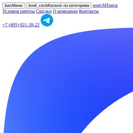
search
Поиск
bars
Меню
book_circle
Каталог
по категориям
Условия работы
Скидки
О компании
Контакты
+7 (495) 921-39-22