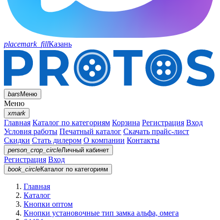
placemark_fill
Казань
bars
Меню
Меню
xmark
Главная
Каталог по категориям
Корзина
Регистрация
Вход
Условия работы
Печатный каталог
Скачать прайс-лист
Скидки
Стать дилером
О компании
Контакты
person_crop_circle
Личный кабинет
Регистрация
Вход
book_circle
Каталог
по категориям
Главная
Каталог
Кнопки оптом
Кнопки установочные тип замка альфа, омега