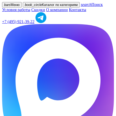
search
Поиск
bars
Меню
book_circle
Каталог
по категориям
Условия работы
Скидки
О компании
Контакты
+7 (495) 921-39-22