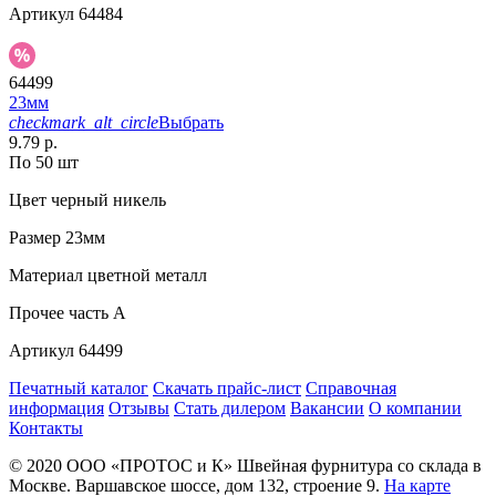
Артикул
64484
64499
23мм
checkmark_alt_circle
Выбрать
9.79 р.
По 50 шт
Цвет
черный никель
Размер
23мм
Материал
цветной металл
Прочее
часть A
Артикул
64499
Печатный каталог
Скачать прайс-лист
Справочная
информация
Отзывы
Стать дилером
Вакансии
О компании
Контакты
© 2020
ООО «ПРОТОС и К»
Швейная фурнитура со склада в
Москве.
Варшавское шоссе, дом 132, строение 9.
На карте