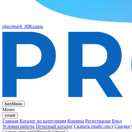
placemark_fill
Казань
bars
Меню
Меню
xmark
Главная
Каталог по категориям
Корзина
Регистрация
Вход
Условия работы
Печатный каталог
Скачать прайс-лист
Скидки