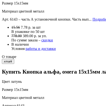
Размер
15х15мм
Материал
цветной металл
Арт. 6143 – часть А установочной кнопки. Часть вып...
Подробн
15.56
7.78
р.
за шт
В упаковке по
50 шт
778.00
389.00 р. за уп.
По сумме заказа –
скидки
В наличии
Условия
работы и доставки
О товаре
xmark
Купить Кнопка альфа, омега 15х15мм л
Цвет
латунь
Размер
15х15мм
Материал
цветной металл
Артикул
6143