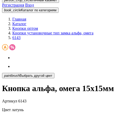
person_crop_circle
Личный кабинет
Регистрация
Вход
book_circle
Каталог
по категориям
Главная
Каталог
Кнопки оптом
Кнопки установочные тип замка альфа, омега
6143
paintbrush
Выбрать другой цвет
Кнопка альфа, омега 15х15мм
Артикул
6143
Цвет
латунь