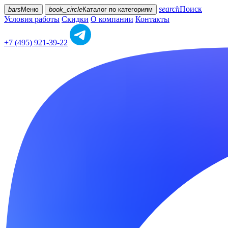
search
Поиск
bars
Меню
book_circle
Каталог
по категориям
Условия работы
Скидки
О компании
Контакты
+7 (495) 921-39-22