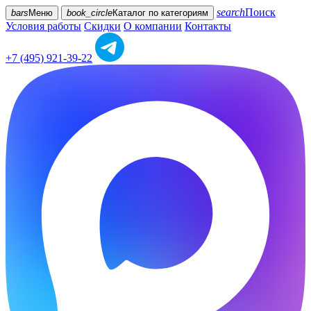
search
Поиск
bars
Меню
book_circle
Каталог
по категориям
Условия работы
Скидки
О компании
Контакты
+7 (495) 921-39-22