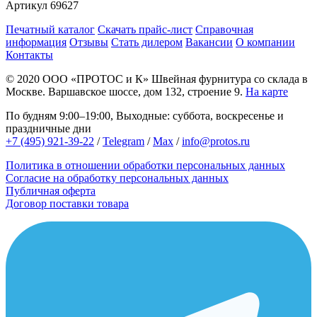
Артикул
69627
Печатный каталог
Скачать прайс-лист
Справочная
информация
Отзывы
Стать дилером
Вакансии
О компании
Контакты
© 2020
ООО «ПРОТОС и К»
Швейная фурнитура со склада в
Москве.
Варшавское шоссе, дом 132, строение 9.
На карте
По будням 9:00–19:00, Выходные: суббота, воскресенье и
праздничные дни
+7 (495) 921-39-22
/
Telegram
/
Max
/
info@protos.ru
Политика в отношении обработки персональных данных
Согласие на обработку персональных данных
Публичная оферта
Договор поставки товара