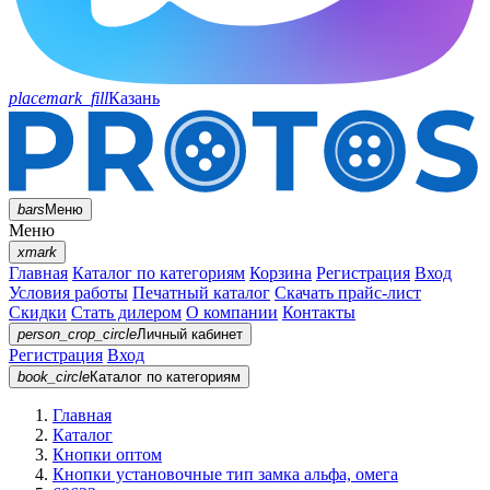
placemark_fill
Казань
bars
Меню
Меню
xmark
Главная
Каталог по категориям
Корзина
Регистрация
Вход
Условия работы
Печатный каталог
Скачать прайс-лист
Скидки
Стать дилером
О компании
Контакты
person_crop_circle
Личный кабинет
Регистрация
Вход
book_circle
Каталог
по категориям
Главная
Каталог
Кнопки оптом
Кнопки установочные тип замка альфа, омега