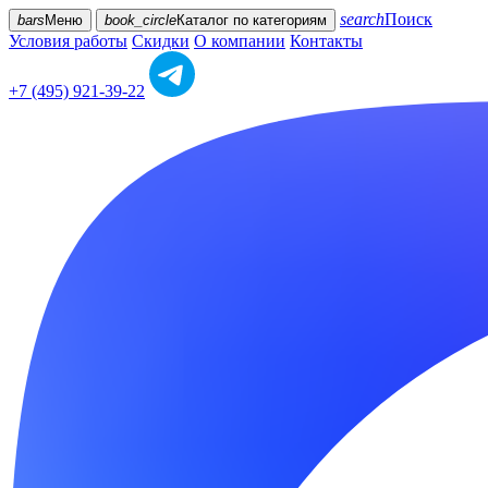
search
Поиск
bars
Меню
book_circle
Каталог
по категориям
Условия работы
Скидки
О компании
Контакты
+7 (495) 921-39-22