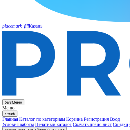
placemark_fill
Казань
bars
Меню
Меню
xmark
Главная
Каталог по категориям
Корзина
Регистрация
Вход
Условия работы
Печатный каталог
Скачать прайс-лист
Скидки