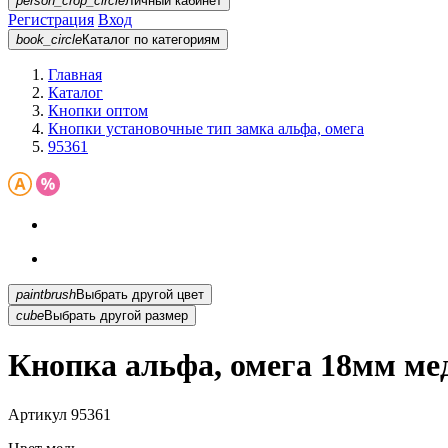
person_crop_circle
Личный кабинет
Регистрация
Вход
book_circle
Каталог
по категориям
Главная
Каталог
Кнопки оптом
Кнопки установочные тип замка альфа, омега
95361
paintbrush
Выбрать другой цвет
cube
Выбрать другой размер
Кнопка альфа, омега 18мм ме
Артикул
95361