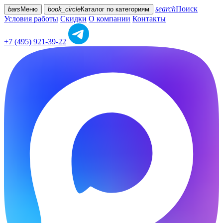
search
Поиск
bars
Меню
book_circle
Каталог
по категориям
Условия работы
Скидки
О компании
Контакты
+7 (495) 921-39-22