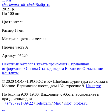
17мм
checkmark_alt_circle
Выбрать
20.21 р.
По 100 шт
Цвет
никель
Размер
17мм
Материал
цветной металл
Прочее
часть A
Артикул
95240
Печатный каталог
Скачать прайс-лист
Справочная
информация
Отзывы
Стать дилером
Вакансии
О компании
Контакты
© 2020
ООО «ПРОТОС и К»
Швейная фурнитура со склада в
Москве.
Варшавское шоссе, дом 132, строение 9.
На карте
По будням 9:00–19:00, Выходные: суббота, воскресенье и
праздничные дни
+7 (495) 921-39-22
/
Telegram
/
Max
/
info@protos.ru