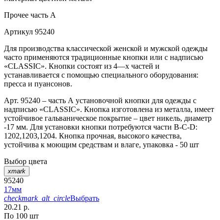
Прочее
часть A
Артикул
95240
Для производства классической женской и мужской одежды
часто применяются традиционные кнопки или с надписью
«CLASSIC». Кнопки состоят из 4—х частей и
устанавливается с помощью специального оборудования:
пресса и пуансонов.
Арт. 95240 – часть А установочной кнопки для одежды с
надписью «CLASSIC». Кнопка изготовлена из металла, имеет
устойчивое гальваническое покрытие – цвет никель, диаметр
-17 мм. Для установки кнопки потребуются части В-С-D:
1202,1203,1204. Кнопка прочная, высокого качества,
устойчива к моющим средствам и влаге, упаковка - 50 шт
Выбор цвета
xmark
95240
17мм
checkmark_alt_circle
Выбрать
20.21 р.
По 100 шт