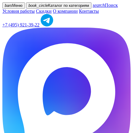
search
Поиск
bars
Меню
book_circle
Каталог
по категориям
Условия работы
Скидки
О компании
Контакты
+7 (495) 921-39-22