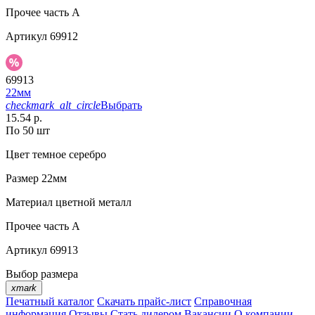
Прочее
часть A
Артикул
69912
69913
22мм
checkmark_alt_circle
Выбрать
15.54 р.
По 50 шт
Цвет
темное серебро
Размер
22мм
Материал
цветной металл
Прочее
часть A
Артикул
69913
Выбор размера
xmark
Печатный каталог
Скачать прайс-лист
Справочная
информация
Отзывы
Стать дилером
Вакансии
О компании