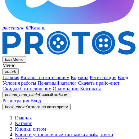
placemark_fill
Казань
bars
Меню
Меню
xmark
Главная
Каталог по категориям
Корзина
Регистрация
Вход
Условия работы
Печатный каталог
Скачать прайс-лист
Скидки
Стать дилером
О компании
Контакты
person_crop_circle
Личный кабинет
Регистрация
Вход
book_circle
Каталог
по категориям
Главная
Каталог
Кнопки оптом
Кнопки установочные тип замка альфа, омега