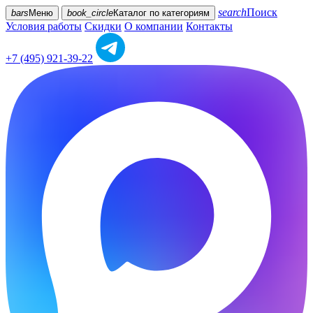
search
Поиск
bars
Меню
book_circle
Каталог
по категориям
Условия работы
Скидки
О компании
Контакты
+7 (495) 921-39-22