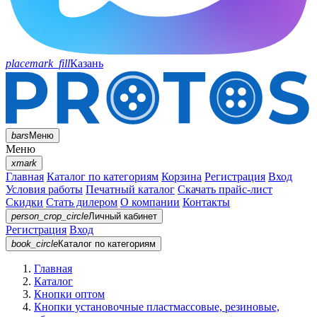
placemark_fill
Казань
bars
Меню
Меню
xmark
Главная
Каталог по категориям
Корзина
Регистрация
Вход
Условия работы
Печатный каталог
Скачать прайс-лист
Скидки
Стать дилером
О компании
Контакты
person_crop_circle
Личный кабинет
Регистрация
Вход
book_circle
Каталог
по категориям
Главная
Каталог
Кнопки оптом
Кнопки установочные пластмассовые, резиновые,