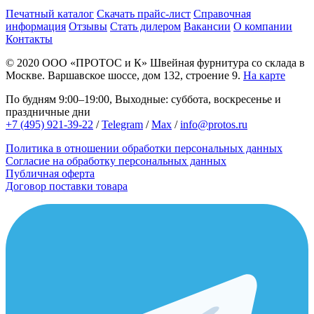
Печатный каталог
Скачать прайс-лист
Справочная
информация
Отзывы
Стать дилером
Вакансии
О компании
Контакты
© 2020
ООО «ПРОТОС и К»
Швейная фурнитура со склада в
Москве.
Варшавское шоссе, дом 132, строение 9.
На карте
По будням 9:00–19:00, Выходные: суббота, воскресенье и
праздничные дни
+7 (495) 921-39-22
/
Telegram
/
Max
/
info@protos.ru
Политика в отношении обработки персональных данных
Согласие на обработку персональных данных
Публичная оферта
Договор поставки товара