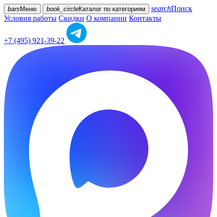
search
Поиск
bars
Меню
book_circle
Каталог
по категориям
Условия работы
Скидки
О компании
Контакты
+7 (495) 921-39-22