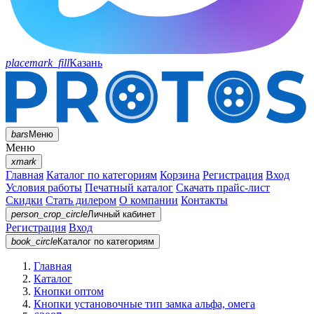
placemark_fill
Казань
bars
Меню
Меню
xmark
Главная
Каталог по категориям
Корзина
Регистрация
Вход
Условия работы
Печатный каталог
Скачать прайс-лист
Скидки
Стать дилером
О компании
Контакты
person_crop_circle
Личный кабинет
Регистрация
Вход
book_circle
Каталог
по категориям
Главная
Каталог
Кнопки оптом
Кнопки установочные тип замка альфа, омега