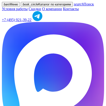
search
Поиск
bars
Меню
book_circle
Каталог
по категориям
Условия работы
Скидки
О компании
Контакты
+7 (495) 921-39-22