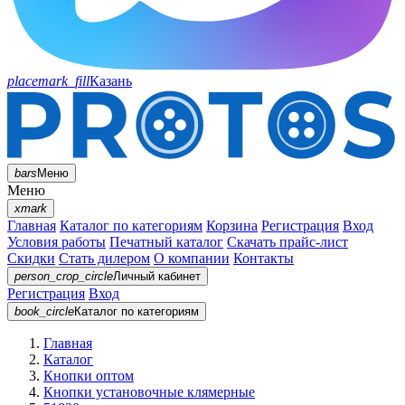
placemark_fill
Казань
bars
Меню
Меню
xmark
Главная
Каталог по категориям
Корзина
Регистрация
Вход
Условия работы
Печатный каталог
Скачать прайс-лист
Скидки
Стать дилером
О компании
Контакты
person_crop_circle
Личный кабинет
Регистрация
Вход
book_circle
Каталог
по категориям
Главная
Каталог
Кнопки оптом
Кнопки установочные клямерные