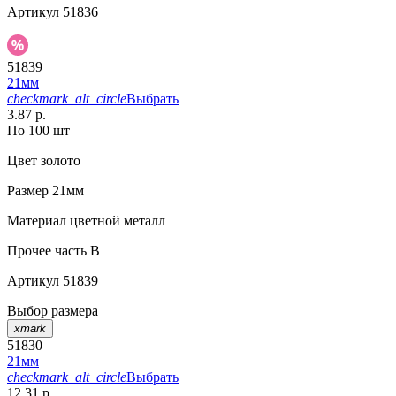
Артикул
51836
51839
21мм
checkmark_alt_circle
Выбрать
3.87 р.
По 100 шт
Цвет
золото
Размер
21мм
Материал
цветной металл
Прочее
часть B
Артикул
51839
Выбор размера
xmark
51830
21мм
checkmark_alt_circle
Выбрать
12.31 р.