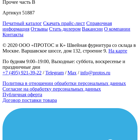
Прочее
часть B
Артикул
51887
Печатный каталог
Скачать прайс-лист
Справочная
информация
Отзывы
Стать дилером
Вакансии
О компании
Контакты
© 2020
ООО «ПРОТОС и К»
Швейная фурнитура со склада в
Москве.
Варшавское шоссе, дом 132, строение 9.
На карте
По будням 9:00–19:00, Выходные: суббота, воскресенье и
праздничные дни
+7 (495) 921-39-22
/
Telegram
/
Max
/
info@protos.ru
Политика в отношении обработки персональных данных
Согласие на обработку персональных данных
Публичная оферта
Договор поставки товара