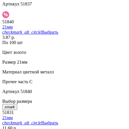
Артикул
51837
51840
21мм
checkmark_alt_circle
Выбрать
3.87 р.
По 100 шт
Цвет
золото
Размер
21мм
Материал
цветной металл
Прочее
часть C
Артикул
51840
Выбор размера
xmark
51831
21мм
checkmark_alt_circle
Выбрать
11.60 р.