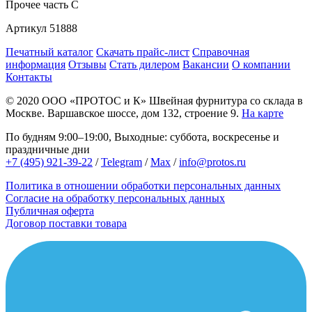
Прочее
часть C
Артикул
51888
Печатный каталог
Скачать прайс-лист
Справочная
информация
Отзывы
Стать дилером
Вакансии
О компании
Контакты
© 2020
ООО «ПРОТОС и К»
Швейная фурнитура со склада в
Москве.
Варшавское шоссе, дом 132, строение 9.
На карте
По будням 9:00–19:00, Выходные: суббота, воскресенье и
праздничные дни
+7 (495) 921-39-22
/
Telegram
/
Max
/
info@protos.ru
Политика в отношении обработки персональных данных
Согласие на обработку персональных данных
Публичная оферта
Договор поставки товара