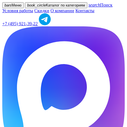
search
Поиск
bars
Меню
book_circle
Каталог
по категориям
Условия работы
Скидки
О компании
Контакты
+7 (495) 921-39-22