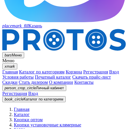
placemark_fill
Казань
bars
Меню
Меню
xmark
Главная
Каталог по категориям
Корзина
Регистрация
Вход
Условия работы
Печатный каталог
Скачать прайс-лист
Скидки
Стать дилером
О компании
Контакты
person_crop_circle
Личный кабинет
Регистрация
Вход
book_circle
Каталог
по категориям
Главная
Каталог
Кнопки оптом
Кнопки установочные клямерные