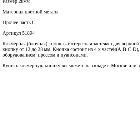
Размер
28мм
Материал
цветной металл
Прочее
часть C
Артикул
51894
Клямерная (блочная) кнопка - интересная застежка для верхн
кнопку от 12 до 28 мм. Кнопка состоит из 4-х частей(А-В-С-D
оборудованием: прессом и пуансонами.
Купить клямерную кнопку вы можете на складе в Москве или за