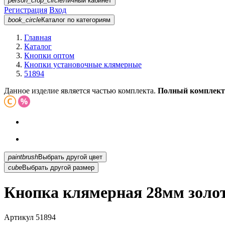
person_crop_circle
Личный кабинет
Регистрация
Вход
book_circle
Каталог
по категориям
Главная
Каталог
Кнопки оптом
Кнопки установочные клямерные
51894
Данное изделие является частью комплекта.
Полный комплект
paintbrush
Выбрать другой цвет
cube
Выбрать другой размер
Кнопка клямерная 28мм золот
Артикул
51894