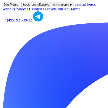
search
Поиск
bars
Меню
book_circle
Каталог
по категориям
Условия работы
Скидки
О компании
Контакты
+7 (495) 921-39-22