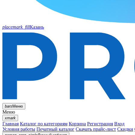
placemark_fill
Казань
bars
Меню
Меню
xmark
Главная
Каталог по категориям
Корзина
Регистрация
Вход
Условия работы
Печатный каталог
Скачать прайс-лист
Скидки