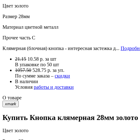
Цвет
золото
Размер
28мм
Материал
цветной металл
Прочее
часть C
Клямерная (блочная) кнопка - интересная застежка д...
Подробне
21.15
10.58
р.
за шт
В упаковке по
50 шт
1057.50
528.75 р. за уп.
По сумме заказа –
скидки
В наличии
Условия
работы и доставки
О товаре
xmark
Купить Кнопка клямерная 28мм золото 
Цвет
золото