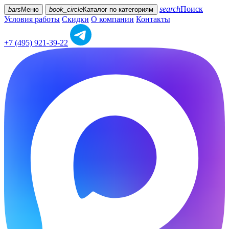
search
Поиск
bars
Меню
book_circle
Каталог
по категориям
Условия работы
Скидки
О компании
Контакты
+7 (495) 921-39-22