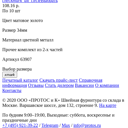
checkmark_alt_circle
Выбрать
108.16 р.
По 10 шт
Цвет
матовое золото
Размер
34мм
Материал
цветной металл
Прочее
комплект из 2-х частей
Артикул
63907
Выбор размера
xmark
Печатный каталог
Скачать прайс-лист
Справочная
информация
Отзывы
Стать дилером
Вакансии
О компании
Контакты
© 2020
ООО «ПРОТОС и К»
Швейная фурнитура со склада в
Москве.
Варшавское шоссе, дом 132, строение 9.
На карте
По будням 9:00–19:00, Выходные: суббота, воскресенье и
праздничные дни
+7 (495) 921-39-22
/
Telegram
/
Max
/
info@protos.ru