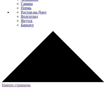
Самара
Пермь
Ростов-на-Дону
Волгоград
Якутск
Барнаул
Наверх страницы