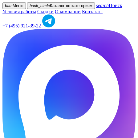
search
Поиск
bars
Меню
book_circle
Каталог
по категориям
Условия работы
Скидки
О компании
Контакты
+7 (495) 921-39-22