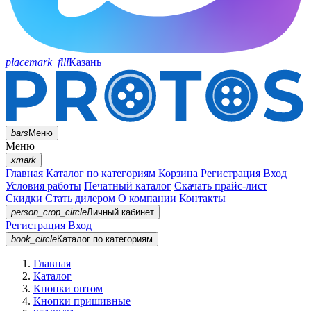
placemark_fill
Казань
bars
Меню
Меню
xmark
Главная
Каталог по категориям
Корзина
Регистрация
Вход
Условия работы
Печатный каталог
Скачать прайс-лист
Скидки
Стать дилером
О компании
Контакты
person_crop_circle
Личный кабинет
Регистрация
Вход
book_circle
Каталог
по категориям
Главная
Каталог
Кнопки оптом
Кнопки пришивные