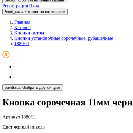
person_crop_circle
Личный кабинет
Регистрация
Вход
book_circle
Каталог
по категориям
Главная
Каталог
Кнопки оптом
Кнопки установочные сорочечные, рубашечные
1880/11
paintbrush
Выбрать другой цвет
Кнопка сорочечная 11мм черн
Артикул
1880/11
Цвет
черный никель