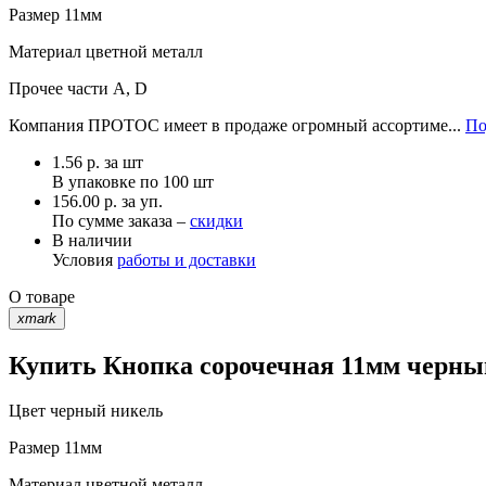
Размер
11мм
Материал
цветной металл
Прочее
части А, D
Компания ПРОТОС имеет в продаже огромный ассортиме...
По
1.56
р.
за шт
В упаковке по
100 шт
156.00 р. за уп.
По сумме заказа –
скидки
В наличии
Условия
работы и доставки
О товаре
xmark
Купить Кнопка сорочечная 11мм черный
Цвет
черный никель
Размер
11мм
Материал
цветной металл