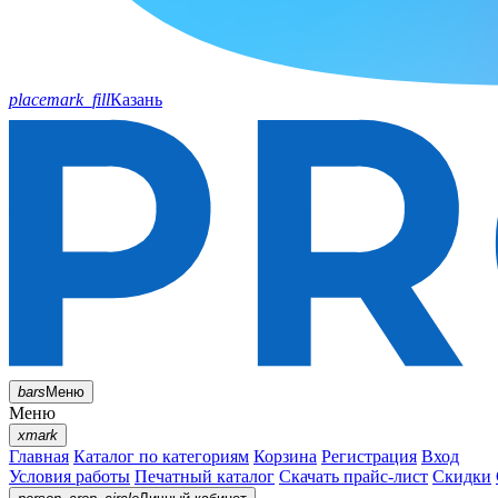
placemark_fill
Казань
bars
Меню
Меню
xmark
Главная
Каталог по категориям
Корзина
Регистрация
Вход
Условия работы
Печатный каталог
Скачать прайс-лист
Скидки