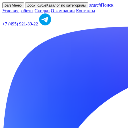
search
Поиск
bars
Меню
book_circle
Каталог
по категориям
Условия работы
Скидки
О компании
Контакты
+7 (495) 921-39-22