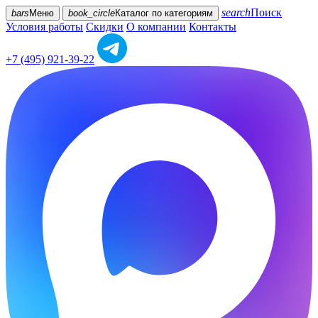
search
Поиск
bars
Меню
book_circle
Каталог
по категориям
Условия работы
Скидки
О компании
Контакты
+7 (495) 921-39-22