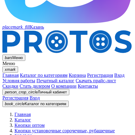
placemark_fill
Казань
bars
Меню
Меню
xmark
Главная
Каталог по категориям
Корзина
Регистрация
Вход
Условия работы
Печатный каталог
Скачать прайс-лист
Скидки
Стать дилером
О компании
Контакты
person_crop_circle
Личный кабинет
Регистрация
Вход
book_circle
Каталог
по категориям
Главная
Каталог
Кнопки оптом
Кнопки установочные сорочечные, рубашечные