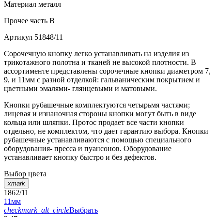
Материал
металл
Прочее
часть B
Артикул
51848/11
Сорочечную кнопку легко устанавливать на изделия из
трикотажного полотна и тканей не высокой плотности. В
ассортименте представлены сорочечные кнопки диаметром 7,
9, и 11мм с разной отделкой: гальваническим покрытием и
цветными эмалями- глянцевыми и матовыми.
Кнопки рубашечные комплектуются четырьмя частями;
лицевая и изнаночная стороны кнопки могут быть в виде
кольца или шляпки. Протос продает все части кнопки
отдельно, не комплектом, что дает гарантию выбора. Кнопки
рубашечные устанавливаются с помощью специального
оборудования- пресса и пуансонов. Оборудование
устанавливает кнопку быстро и без дефектов.
Выбор цвета
xmark
1862/11
11мм
checkmark_alt_circle
Выбрать