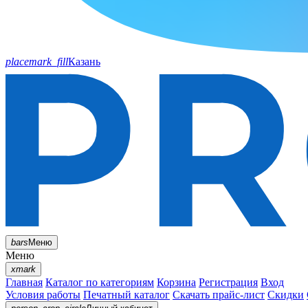
placemark_fill
Казань
bars
Меню
Меню
xmark
Главная
Каталог по категориям
Корзина
Регистрация
Вход
Условия работы
Печатный каталог
Скачать прайс-лист
Скидки