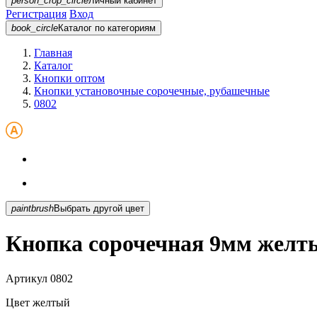
person_crop_circle
Личный кабинет
Регистрация
Вход
book_circle
Каталог
по категориям
Главная
Каталог
Кнопки оптом
Кнопки установочные сорочечные, рубашечные
0802
paintbrush
Выбрать другой цвет
Кнопка сорочечная 9мм желт
Артикул
0802
Цвет
желтый