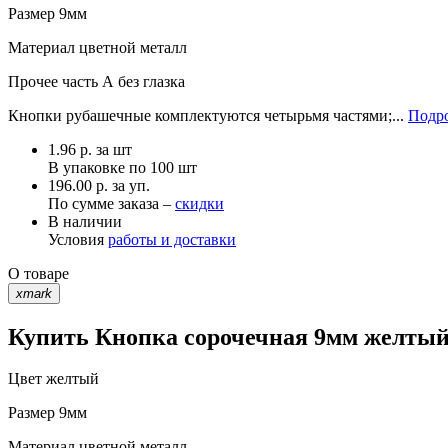
Размер
9мм
Материал
цветной металл
Прочее
часть А без глазка
Кнопки рубашечные комплектуются четырьмя частями;...
Подро
1.96
р.
за шт
В упаковке по
100 шт
196.00 р. за уп.
По сумме заказа –
скидки
В наличии
Условия
работы и доставки
О товаре
xmark
Купить Кнопка сорочечная 9мм желтый 
Цвет
желтый
Размер
9мм
Материал
цветной металл