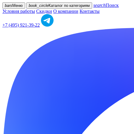
search
Поиск
bars
Меню
book_circle
Каталог
по категориям
Условия работы
Скидки
О компании
Контакты
+7 (495) 921-39-22