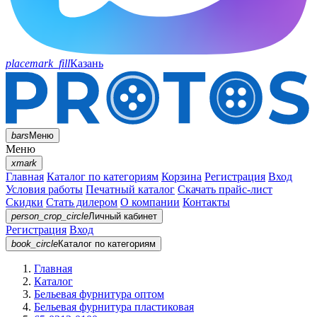
placemark_fill
Казань
bars
Меню
Меню
xmark
Главная
Каталог по категориям
Корзина
Регистрация
Вход
Условия работы
Печатный каталог
Скачать прайс-лист
Скидки
Стать дилером
О компании
Контакты
person_crop_circle
Личный кабинет
Регистрация
Вход
book_circle
Каталог
по категориям
Главная
Каталог
Бельевая фурнитура оптом
Бельевая фурнитура пластиковая