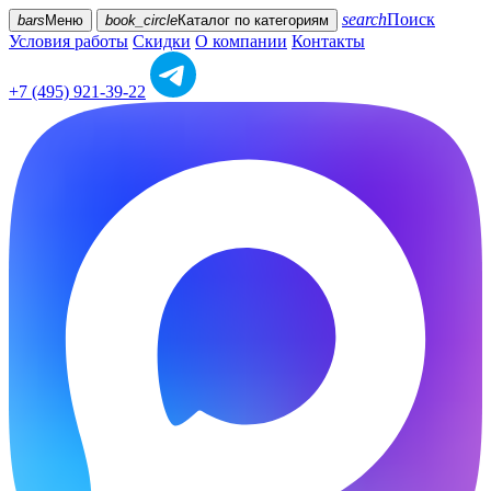
search
Поиск
bars
Меню
book_circle
Каталог
по категориям
Условия работы
Скидки
О компании
Контакты
+7 (495) 921-39-22