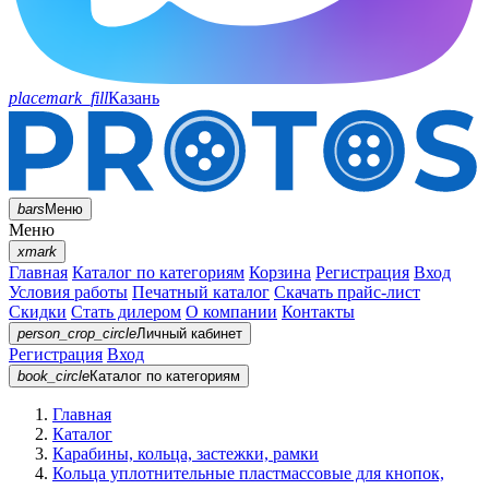
placemark_fill
Казань
bars
Меню
Меню
xmark
Главная
Каталог по категориям
Корзина
Регистрация
Вход
Условия работы
Печатный каталог
Скачать прайс-лист
Скидки
Стать дилером
О компании
Контакты
person_crop_circle
Личный кабинет
Регистрация
Вход
book_circle
Каталог
по категориям
Главная
Каталог
Карабины, кольца, застежки, рамки
Кольца уплотнительные пластмассовые для кнопок,