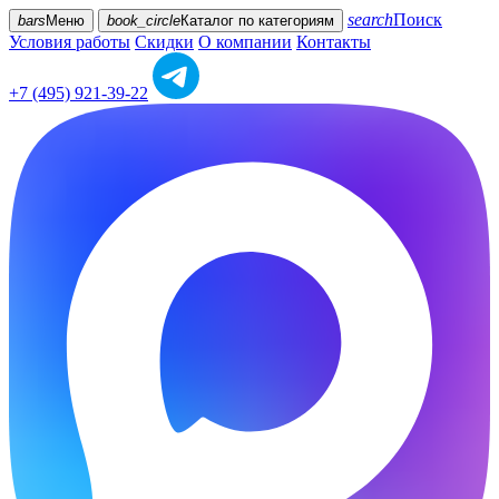
search
Поиск
bars
Меню
book_circle
Каталог
по категориям
Условия работы
Скидки
О компании
Контакты
+7 (495) 921-39-22