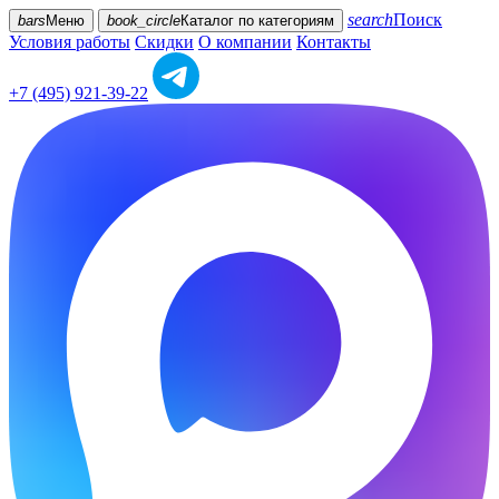
search
Поиск
bars
Меню
book_circle
Каталог
по категориям
Условия работы
Скидки
О компании
Контакты
+7 (495) 921-39-22