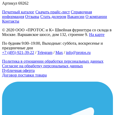
Артикул
69262
Печатный каталог
Скачать прайс-лист
Справочная
информация
Отзывы
Стать дилером
Вакансии
О компании
Контакты
© 2020
ООО «ПРОТОС и К»
Швейная фурнитура со склада в
Москве.
Варшавское шоссе, дом 132, строение 9.
На карте
По будням 9:00–19:00, Выходные: суббота, воскресенье и
праздничные дни
+7 (495) 921-39-22
/
Telegram
/
Max
/
info@protos.ru
Политика в отношении обработки персональных данных
Согласие на обработку персональных данных
Публичная оферта
Договор поставки товара