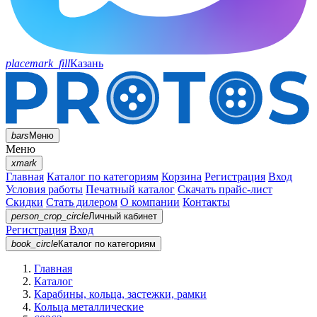
placemark_fill
Казань
bars
Меню
Меню
xmark
Главная
Каталог по категориям
Корзина
Регистрация
Вход
Условия работы
Печатный каталог
Скачать прайс-лист
Скидки
Стать дилером
О компании
Контакты
person_crop_circle
Личный кабинет
Регистрация
Вход
book_circle
Каталог
по категориям
Главная
Каталог
Карабины, кольца, застежки, рамки
Кольца металлические