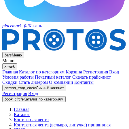
placemark_fill
Казань
bars
Меню
Меню
xmark
Главная
Каталог по категориям
Корзина
Регистрация
Вход
Условия работы
Печатный каталог
Скачать прайс-лист
Скидки
Стать дилером
О компании
Контакты
person_crop_circle
Личный кабинет
Регистрация
Вход
book_circle
Каталог
по категориям
Главная
Каталог
Контактная лента
Контактная лента (велькро, липучка) пришивная