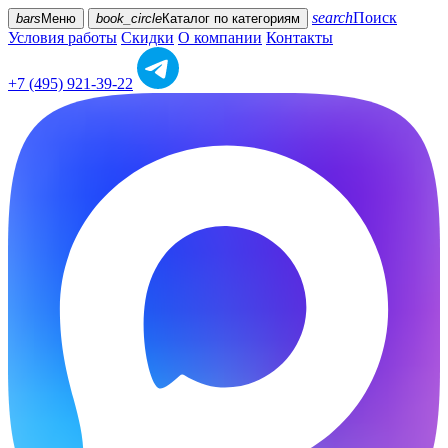
search
Поиск
bars
Меню
book_circle
Каталог
по категориям
Условия работы
Скидки
О компании
Контакты
+7 (495) 921-39-22