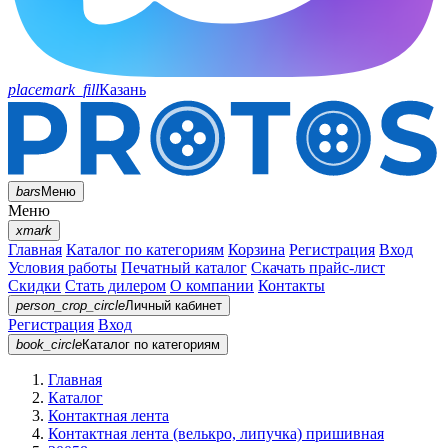
placemark_fill
Казань
bars
Меню
Меню
xmark
Главная
Каталог по категориям
Корзина
Регистрация
Вход
Условия работы
Печатный каталог
Скачать прайс-лист
Скидки
Стать дилером
О компании
Контакты
person_crop_circle
Личный кабинет
Регистрация
Вход
book_circle
Каталог
по категориям
Главная
Каталог
Контактная лента
Контактная лента (велькро, липучка) пришивная