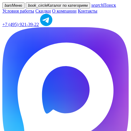
search
Поиск
bars
Меню
book_circle
Каталог
по категориям
Условия работы
Скидки
О компании
Контакты
+7 (495) 921-39-22