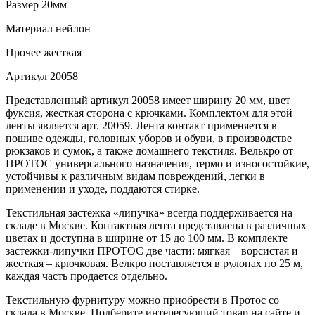
Размер
20мм
Материал
нейлон
Прочее
жесткая
Артикул
20058
Представленный артикул 20058 имеет ширину 20 мм, цвет
фуксия, жесткая сторона с крючками. Комплектом для этой
ленты является арт. 20059. Лента контакт применяется в
пошиве одежды, головных уборов и обуви, в производстве
рюкзаков и сумок, а также домашнего текстиля. Велькро от
ПРОТОС универсального назначения, термо и износостойкие,
устойчивы к различным видам повреждений, легки в
применении и уходе, поддаются стирке.
Текстильная застежка «липучка» всегда поддерживается на
складе в Москве. Контактная лента представлена в различных
цветах и доступна в ширине от 15 до 100 мм. В комплекте
застежки-липучки ПРОТОС две части: мягкая – ворсистая и
жесткая – крючковая. Велкро поставляется в рулонах по 25 м,
каждая часть продается отдельно.
Текстильную фурнитуру можно приобрести в Протос со
склада в Москве. Подберите интересующий товар на сайте и