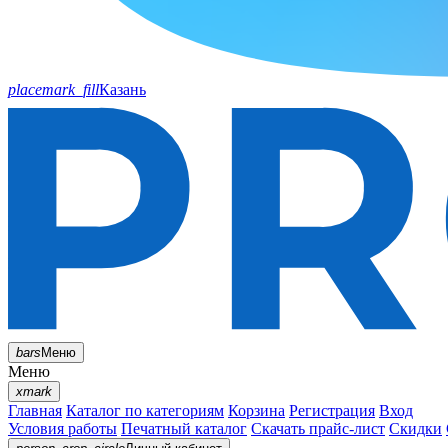
placemark_fill
Казань
bars
Меню
Меню
xmark
Главная
Каталог по категориям
Корзина
Регистрация
Вход
Условия работы
Печатный каталог
Скачать прайс-лист
Скидки