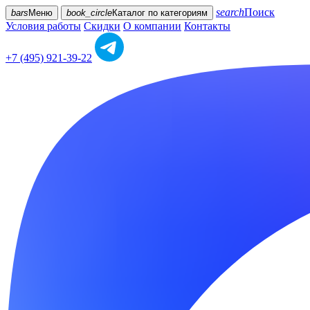
search
Поиск
bars
Меню
book_circle
Каталог
по категориям
Условия работы
Скидки
О компании
Контакты
+7 (495) 921-39-22