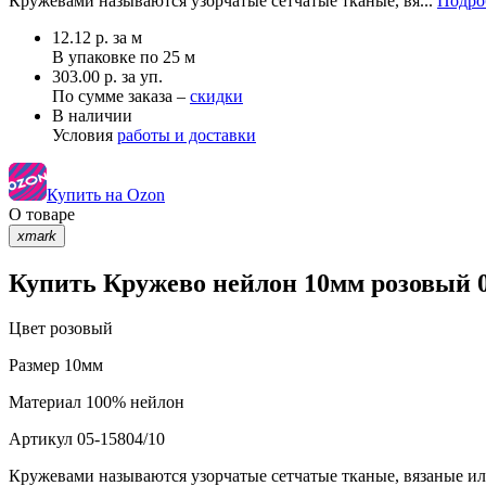
Кружевами называются узорчатые сетчатые тканые, вя...
Подро
12.12
р.
за м
В упаковке по
25 м
303.00 р. за уп.
По сумме заказа –
скидки
В наличии
Условия
работы и доставки
Купить на Ozon
О товаре
xmark
Купить Кружево нейлон 10мм розовый 0
Цвет
розовый
Размер
10мм
Материал
100% нейлон
Артикул
05-15804/10
Кружевами называются узорчатые сетчатые тканые, вязаные и