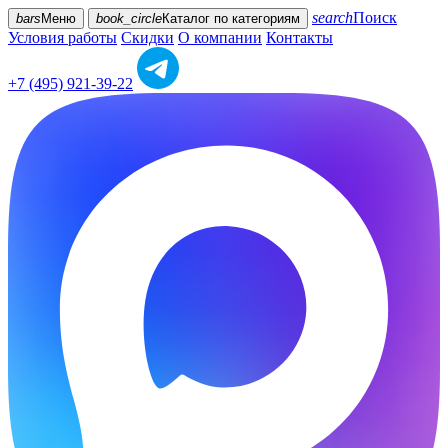
search
Поиск
bars
Меню
book_circle
Каталог
по категориям
Условия работы
Скидки
О компании
Контакты
+7 (495) 921-39-22