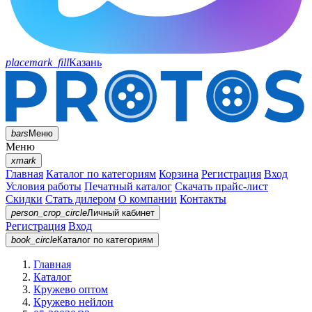
placemark_fill
Казань
bars
Меню
Меню
xmark
Главная
Каталог по категориям
Корзина
Регистрация
Вход
Условия работы
Печатный каталог
Скачать прайс-лист
Скидки
Стать дилером
О компании
Контакты
person_crop_circle
Личный кабинет
Регистрация
Вход
book_circle
Каталог
по категориям
Главная
Каталог
Кружево оптом
Кружево нейлон