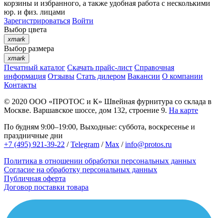
корзины
и
избранного
, а также удобная работа с несколькими
юр. и физ. лицами
Зарегистрироваться
Войти
Выбор цвета
xmark
Выбор размера
xmark
Печатный каталог
Скачать прайс-лист
Справочная
информация
Отзывы
Стать дилером
Вакансии
О компании
Контакты
© 2020
ООО «ПРОТОС и К»
Швейная фурнитура со склада в
Москве.
Варшавское шоссе, дом 132, строение 9.
На карте
По будням 9:00–19:00, Выходные: суббота, воскресенье и
праздничные дни
+7 (495) 921-39-22
/
Telegram
/
Max
/
info@protos.ru
Политика в отношении обработки персональных данных
Согласие на обработку персональных данных
Публичная оферта
Договор поставки товара