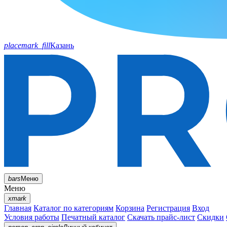
placemark_fill
Казань
bars
Меню
Меню
xmark
Главная
Каталог по категориям
Корзина
Регистрация
Вход
Условия работы
Печатный каталог
Скачать прайс-лист
Скидки