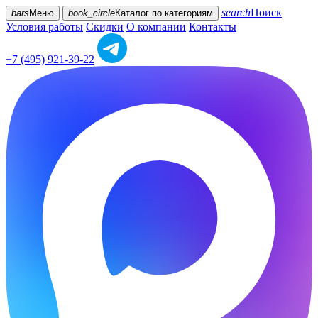
search
Поиск
bars
Меню
book_circle
Каталог
по категориям
Условия работы
Скидки
О компании
Контакты
+7 (495) 921-39-22