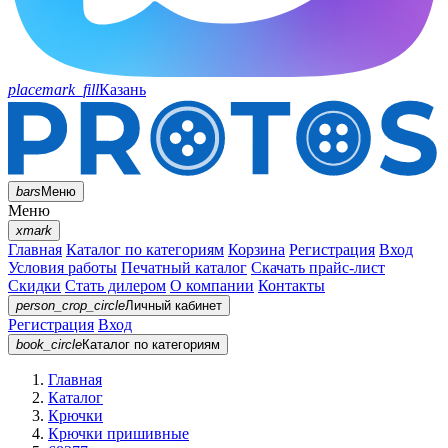
placemark_fill
Казань
bars
Меню
Меню
xmark
Главная
Каталог по категориям
Корзина
Регистрация
Вход
Условия работы
Печатный каталог
Скачать прайс-лист
Скидки
Стать дилером
О компании
Контакты
person_crop_circle
Личный кабинет
Регистрация
Вход
book_circle
Каталог
по категориям
Главная
Каталог
Крючки
Крючки пришивные