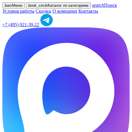
search
Поиск
bars
Меню
book_circle
Каталог
по категориям
Условия работы
Скидки
О компании
Контакты
+7 (495) 921-39-22