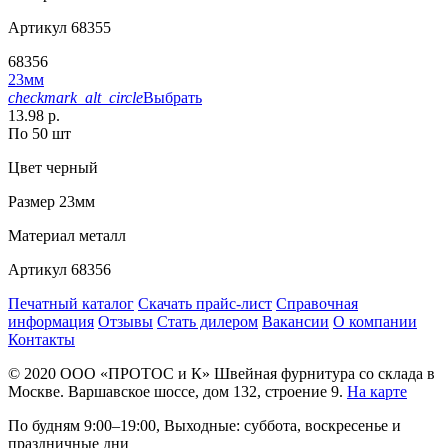
Артикул
68355
68356
23мм
checkmark_alt_circle
Выбрать
13.98 р.
По 50 шт
Цвет
черный
Размер
23мм
Материал
металл
Артикул
68356
Печатный каталог
Скачать прайс-лист
Справочная
информация
Отзывы
Стать дилером
Вакансии
О компании
Контакты
© 2020
ООО «ПРОТОС и К»
Швейная фурнитура со склада в
Москве.
Варшавское шоссе, дом 132, строение 9.
На карте
По будням 9:00–19:00, Выходные: суббота, воскресенье и
праздничные дни