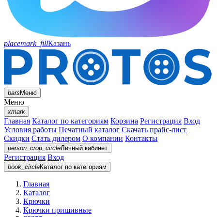
placemark_fill
Казань
bars
Меню
Меню
xmark
Главная
Каталог по категориям
Корзина
Регистрация
Вход
Условия работы
Печатный каталог
Скачать прайс-лист
Скидки
Стать дилером
О компании
Контакты
person_crop_circle
Личный кабинет
Регистрация
Вход
book_circle
Каталог
по категориям
Главная
Каталог
Крючки
Крючки пришивные