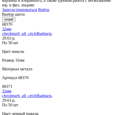
корзины
и
избранного
, а также удобная работа с несколькими
юр. и физ. лицами
Зарегистрироваться
Войти
Выбор цвета
xmark
68370
32мм
checkmark_alt_circle
Выбрать
29.63 р.
По 50 шт
Цвет
никель
Размер
32мм
Материал
металл
Артикул
68370
68371
32мм
checkmark_alt_circle
Выбрать
29.63 р.
По 50 шт
Цвет
черный никель