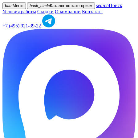
search
Поиск
bars
Меню
book_circle
Каталог
по категориям
Условия работы
Скидки
О компании
Контакты
+7 (495) 921-39-22