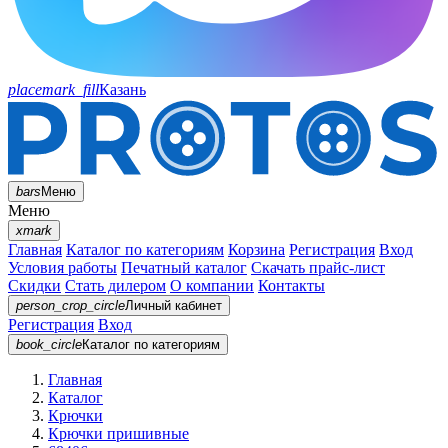
placemark_fill
Казань
bars
Меню
Меню
xmark
Главная
Каталог по категориям
Корзина
Регистрация
Вход
Условия работы
Печатный каталог
Скачать прайс-лист
Скидки
Стать дилером
О компании
Контакты
person_crop_circle
Личный кабинет
Регистрация
Вход
book_circle
Каталог
по категориям
Главная
Каталог
Крючки
Крючки пришивные