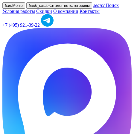
search
Поиск
bars
Меню
book_circle
Каталог
по категориям
Условия работы
Скидки
О компании
Контакты
+7 (495) 921-39-22