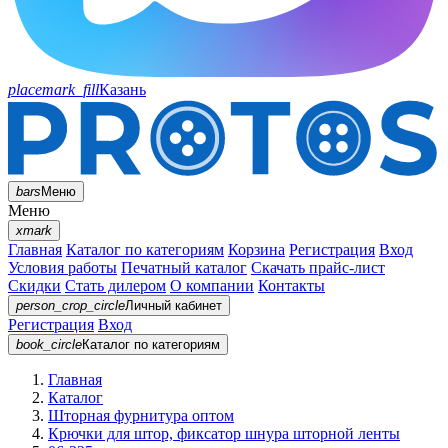
placemark_fill
Казань
bars
Меню
Меню
xmark
Главная
Каталог по категориям
Корзина
Регистрация
Вход
Условия работы
Печатный каталог
Скачать прайс-лист
Скидки
Стать дилером
О компании
Контакты
person_crop_circle
Личный кабинет
Регистрация
Вход
book_circle
Каталог
по категориям
Главная
Каталог
Шторная фурнитура оптом
Крючки для штор, фиксатор шнура шторной ленты