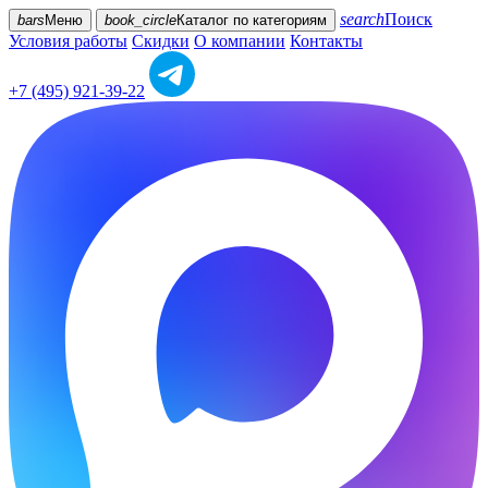
search
Поиск
bars
Меню
book_circle
Каталог
по категориям
Условия работы
Скидки
О компании
Контакты
+7 (495) 921-39-22