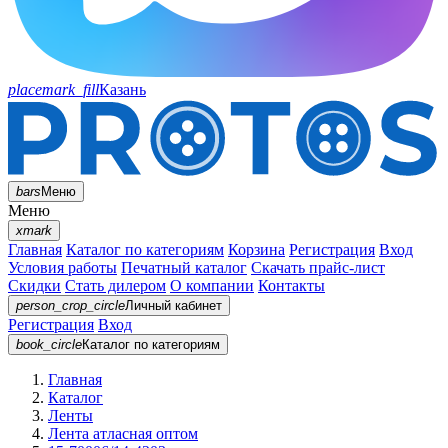
placemark_fill
Казань
bars
Меню
Меню
xmark
Главная
Каталог по категориям
Корзина
Регистрация
Вход
Условия работы
Печатный каталог
Скачать прайс-лист
Скидки
Стать дилером
О компании
Контакты
person_crop_circle
Личный кабинет
Регистрация
Вход
book_circle
Каталог
по категориям
Главная
Каталог
Ленты
Лента атласная оптом