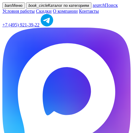
search
Поиск
bars
Меню
book_circle
Каталог
по категориям
Условия работы
Скидки
О компании
Контакты
+7 (495) 921-39-22