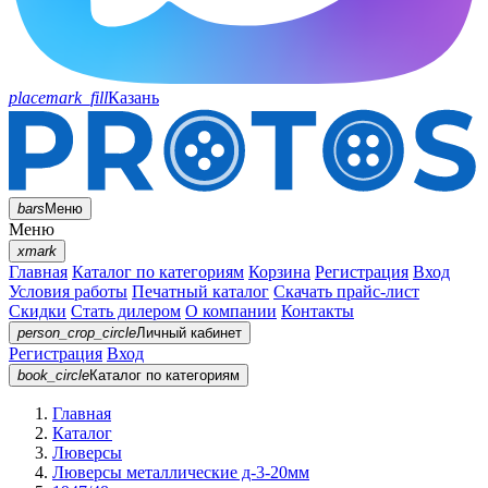
placemark_fill
Казань
bars
Меню
Меню
xmark
Главная
Каталог по категориям
Корзина
Регистрация
Вход
Условия работы
Печатный каталог
Скачать прайс-лист
Скидки
Стать дилером
О компании
Контакты
person_crop_circle
Личный кабинет
Регистрация
Вход
book_circle
Каталог
по категориям
Главная
Каталог
Люверсы
Люверсы металлические д-3-20мм