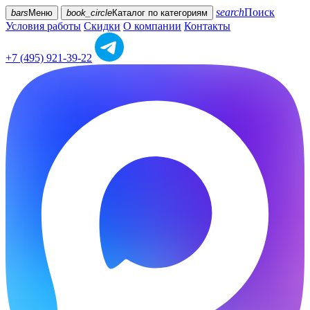
search
Поиск
bars
Меню
book_circle
Каталог
по категориям
Условия работы
Скидки
О компании
Контакты
+7 (495) 921-39-22