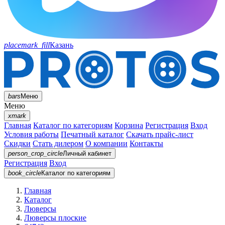
placemark_fill
Казань
bars
Меню
Меню
xmark
Главная
Каталог по категориям
Корзина
Регистрация
Вход
Условия работы
Печатный каталог
Скачать прайс-лист
Скидки
Стать дилером
О компании
Контакты
person_crop_circle
Личный кабинет
Регистрация
Вход
book_circle
Каталог
по категориям
Главная
Каталог
Люверсы
Люверсы плоские