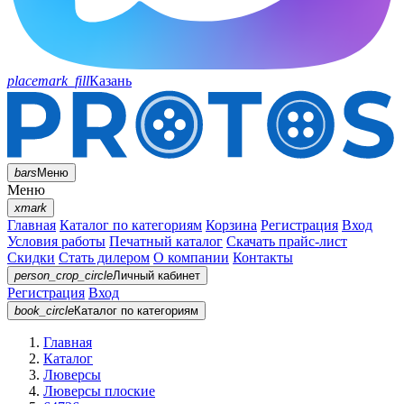
placemark_fill
Казань
bars
Меню
Меню
xmark
Главная
Каталог по категориям
Корзина
Регистрация
Вход
Условия работы
Печатный каталог
Скачать прайс-лист
Скидки
Стать дилером
О компании
Контакты
person_crop_circle
Личный кабинет
Регистрация
Вход
book_circle
Каталог
по категориям
Главная
Каталог
Люверсы
Люверсы плоские