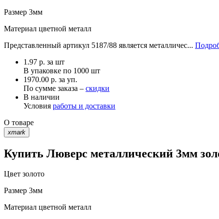
Размер
3мм
Материал
цветной металл
Представленный артикул 5187/88 является металличес...
Подроб
1.97
р.
за шт
В упаковке по
1000 шт
1970.00 р. за уп.
По сумме заказа –
скидки
В наличии
Условия
работы и доставки
О товаре
xmark
Купить Люверс металлический 3мм золо
Цвет
золото
Размер
3мм
Материал
цветной металл