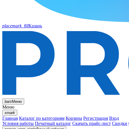
placemark_fill
Казань
bars
Меню
Меню
xmark
Главная
Каталог по категориям
Корзина
Регистрация
Вход
Условия работы
Печатный каталог
Скачать прайс-лист
Скидки