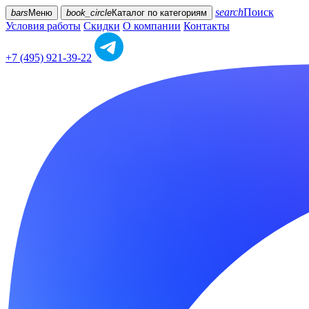
search
Поиск
bars
Меню
book_circle
Каталог
по категориям
Условия работы
Скидки
О компании
Контакты
+7 (495) 921-39-22