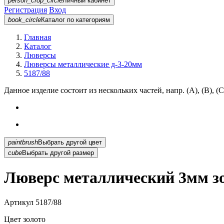
person_crop_circle
Личный кабинет
Регистрация
Вход
book_circle
Каталог
по категориям
Главная
Каталог
Люверсы
Люверсы металлические д-3-20мм
5187/88
Данное изделие состоит из нескольких частей, напр. (А), (B), (С
paintbrush
Выбрать другой цвет
cube
Выбрать другой размер
Люверс металлический 3мм зо
Артикул
5187/88
Цвет
золото