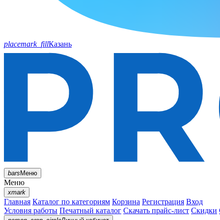
placemark_fill
Казань
bars
Меню
Меню
xmark
Главная
Каталог по категориям
Корзина
Регистрация
Вход
Условия работы
Печатный каталог
Скачать прайс-лист
Скидки