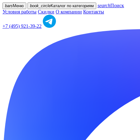
search
Поиск
bars
Меню
book_circle
Каталог
по категориям
Условия работы
Скидки
О компании
Контакты
+7 (495) 921-39-22