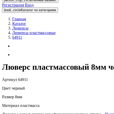
person_crop_circle
Личный кабинет
Регистрация
Вход
book_circle
Каталог
по категориям
Главная
Каталог
Люверсы
Люверсы пластмассовые
64911
Люверс пластмассовый 8мм ч
Артикул
64911
Цвет
черный
Размер
8мм
Материал
пластмасса