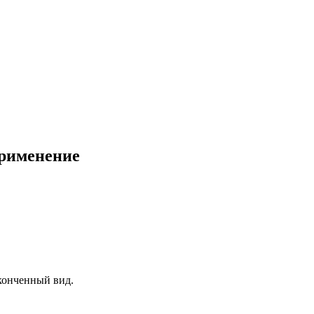
применение
конченный вид.