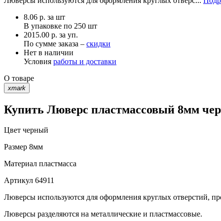
Люверсы используются для оформления круглых отверс...
Подр
8.06
р.
за шт
В упаковке по
250 шт
2015.00 р. за уп.
По сумме заказа –
скидки
Нет в наличии
Условия
работы и доставки
О товаре
xmark
Купить Люверс пластмассовый 8мм черн
Цвет
черный
Размер
8мм
Материал
пластмасса
Артикул
64911
Люверсы используются для оформления круглых отверстий, пр
Люверсы разделяются на металлические и пластмассовые.