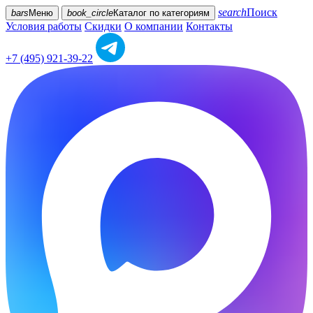
search
Поиск
bars
Меню
book_circle
Каталог
по категориям
Условия работы
Скидки
О компании
Контакты
+7 (495) 921-39-22