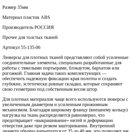
Размер
35мм
Материал
пластик АВS
Производитель
РОССИЯ
Прочее
для толстых тканей
Артикул
55-135-06
Люверсы для плотных тканей представляют собой усиленные
соединительные элементы, специально разработанные для
работы с тяжелыми портьерами, блэкаутом, бархатом или
рогожкой. Главная задача таких комплектующих —
обеспечить надежную фиксацию края полотна и создать
глубокие, эстетически ровные складки, которые сохраняют
свою геометрию под собственным весом штор.
Для плотных материалов чаще всего используются люверсы с
увеличенным диаметром и усиленным прижимным
механизмом. Благодаря широкому фланцу (внешнему кольцу)
нагрузка на ткань распределяется равномерно, что
предотвращает «выкрашивание» нитей и деформацию
отверстия даже при резком зашторивании. Внутренний
диаметр обычно варьируется от 35 до 40 мм, что позволяет им