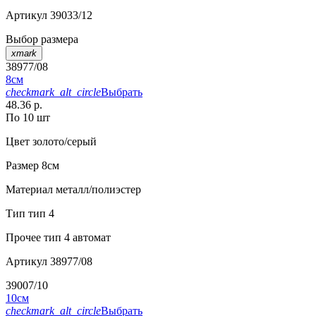
Артикул
39033/12
Выбор размера
xmark
38977/08
8см
checkmark_alt_circle
Выбрать
48.36 р.
По 10 шт
Цвет
золото/серый
Размер
8см
Материал
металл/полиэстер
Тип
тип 4
Прочее
тип 4 автомат
Артикул
38977/08
39007/10
10см
checkmark_alt_circle
Выбрать