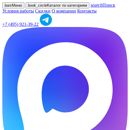
search
Поиск
bars
Меню
book_circle
Каталог
по категориям
Условия работы
Скидки
О компании
Контакты
+7 (495) 921-39-22