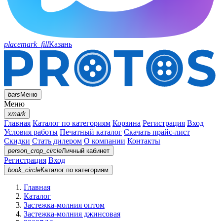
placemark_fill
Казань
bars
Меню
Меню
xmark
Главная
Каталог по категориям
Корзина
Регистрация
Вход
Условия работы
Печатный каталог
Скачать прайс-лист
Скидки
Стать дилером
О компании
Контакты
person_crop_circle
Личный кабинет
Регистрация
Вход
book_circle
Каталог
по категориям
Главная
Каталог
Застежка-молния оптом
Застежка-молния джинсовая