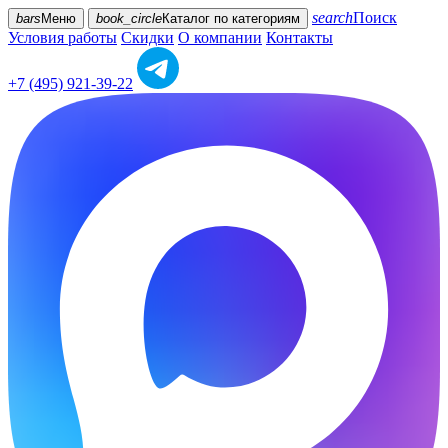
search
Поиск
bars
Меню
book_circle
Каталог
по категориям
Условия работы
Скидки
О компании
Контакты
+7 (495) 921-39-22