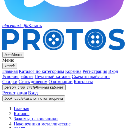
placemark_fill
Казань
bars
Меню
Меню
xmark
Главная
Каталог по категориям
Корзина
Регистрация
Вход
Условия работы
Печатный каталог
Скачать прайс-лист
Скидки
Стать дилером
О компании
Контакты
person_crop_circle
Личный кабинет
Регистрация
Вход
book_circle
Каталог
по категориям
Главная
Каталог
Зажимы, наконечники
Наконечники металлические