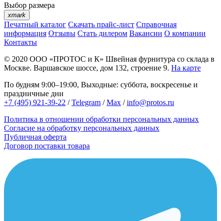
Выбор размера
xmark
Печатный каталог
Скачать прайс-лист
Справочная
информация
Отзывы
Стать дилером
Вакансии
О компании
Контакты
© 2020
ООО «ПРОТОС и К»
Швейная фурнитура со склада в
Москве.
Варшавское шоссе, дом 132, строение 9.
На карте
По будням 9:00–19:00, Выходные: суббота, воскресенье и
праздничные дни
+7 (495) 921-39-22
/
Telegram
/
Max
/
info@protos.ru
Политика в отношении обработки персональных данных
Согласие на обработку персональных данных
Публичная оферта
Договор поставки товара