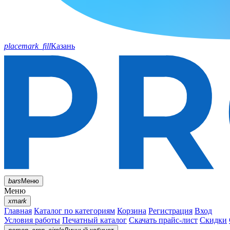
placemark_fill
Казань
bars
Меню
Меню
xmark
Главная
Каталог по категориям
Корзина
Регистрация
Вход
Условия работы
Печатный каталог
Скачать прайс-лист
Скидки