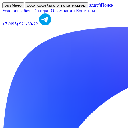
search
Поиск
bars
Меню
book_circle
Каталог
по категориям
Условия работы
Скидки
О компании
Контакты
+7 (495) 921-39-22