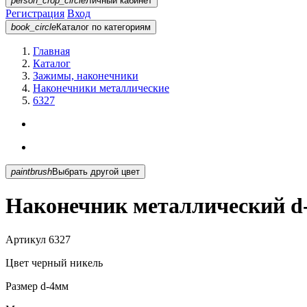
person_crop_circle
Личный кабинет
Регистрация
Вход
book_circle
Каталог
по категориям
Главная
Каталог
Зажимы, наконечники
Наконечники металлические
6327
paintbrush
Выбрать другой цвет
Наконечник металлический d
Артикул
6327
Цвет
черный никель
Размер
d-4мм