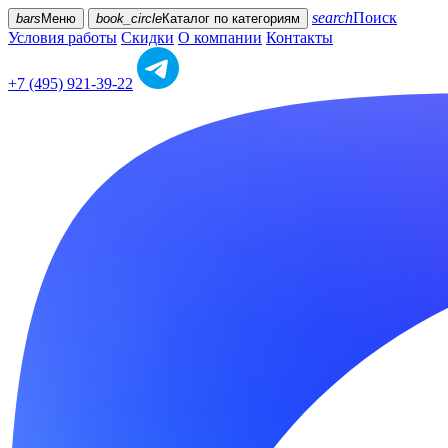
search
Поиск
bars
Меню
book_circle
Каталог
по категориям
Условия работы
Скидки
О компании
Контакты
+7 (495) 921-39-22