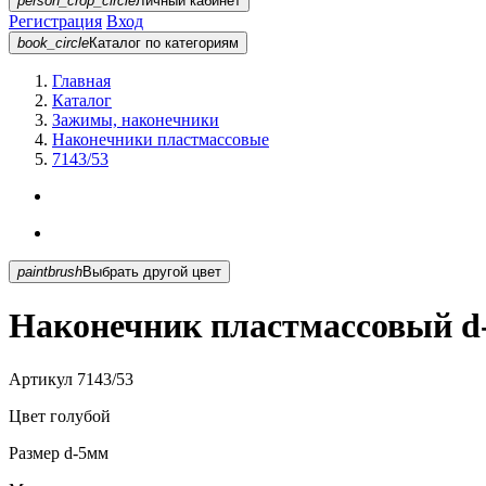
person_crop_circle
Личный кабинет
Регистрация
Вход
book_circle
Каталог
по категориям
Главная
Каталог
Зажимы, наконечники
Наконечники пластмассовые
7143/53
paintbrush
Выбрать другой цвет
Наконечник пластмассовый d-
Артикул
7143/53
Цвет
голубой
Размер
d-5мм