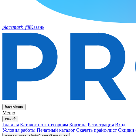
placemark_fill
Казань
bars
Меню
Меню
xmark
Главная
Каталог по категориям
Корзина
Регистрация
Вход
Условия работы
Печатный каталог
Скачать прайс-лист
Скидки