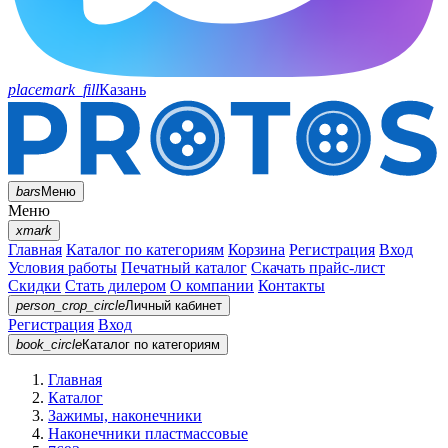
placemark_fill
Казань
bars
Меню
Меню
xmark
Главная
Каталог по категориям
Корзина
Регистрация
Вход
Условия работы
Печатный каталог
Скачать прайс-лист
Скидки
Стать дилером
О компании
Контакты
person_crop_circle
Личный кабинет
Регистрация
Вход
book_circle
Каталог
по категориям
Главная
Каталог
Зажимы, наконечники
Наконечники пластмассовые