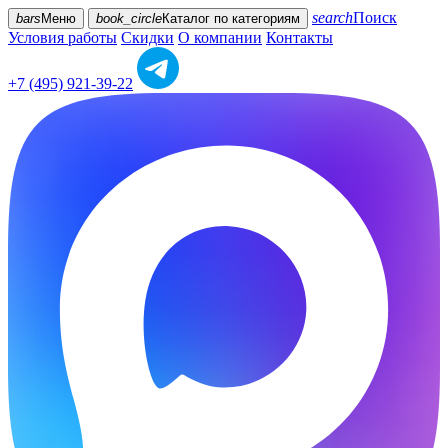
search
Поиск
bars
Меню
book_circle
Каталог
по категориям
Условия работы
Скидки
О компании
Контакты
+7 (495) 921-39-22