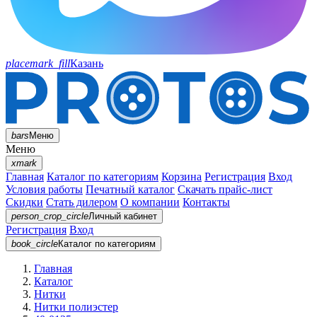
placemark_fill
Казань
bars
Меню
Меню
xmark
Главная
Каталог по категориям
Корзина
Регистрация
Вход
Условия работы
Печатный каталог
Скачать прайс-лист
Скидки
Стать дилером
О компании
Контакты
person_crop_circle
Личный кабинет
Регистрация
Вход
book_circle
Каталог
по категориям
Главная
Каталог
Нитки
Нитки полиэстер