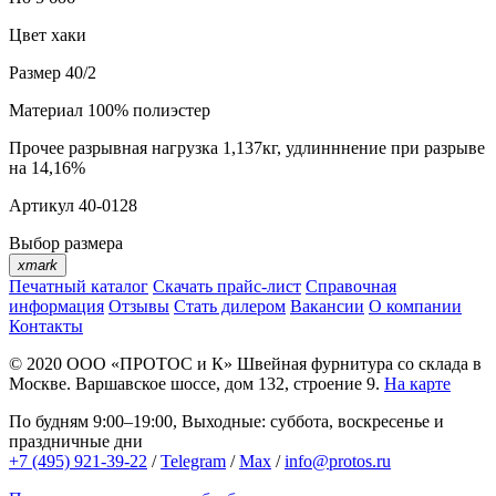
Цвет
хаки
Размер
40/2
Материал
100% полиэстер
Прочее
разрывная нагрузка 1,137кг, удлинннение при разрыве
на 14,16%
Артикул
40-0128
Выбор размера
xmark
Печатный каталог
Скачать прайс-лист
Справочная
информация
Отзывы
Стать дилером
Вакансии
О компании
Контакты
© 2020
ООО «ПРОТОС и К»
Швейная фурнитура со склада в
Москве.
Варшавское шоссе, дом 132, строение 9.
На карте
По будням 9:00–19:00, Выходные: суббота, воскресенье и
праздничные дни
+7 (495) 921-39-22
/
Telegram
/
Max
/
info@protos.ru