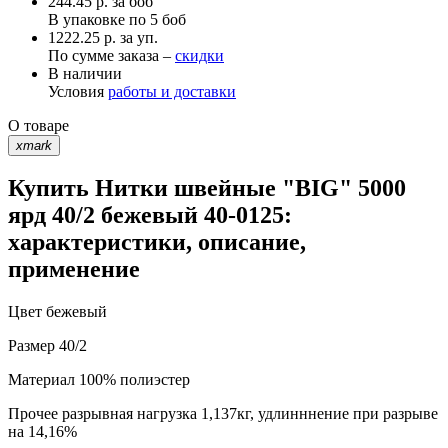
244.45
р.
за боб
В упаковке по
5 боб
1222.25 р. за уп.
По сумме заказа –
скидки
В наличии
Условия
работы и доставки
О товаре
xmark
Купить Нитки швейные "BIG" 5000
ярд 40/2 бежевый 40-0125:
характеристики, описание,
применение
Цвет
бежевый
Размер
40/2
Материал
100% полиэстер
Прочее
разрывная нагрузка 1,137кг, удлинннение при разрыве
на 14,16%